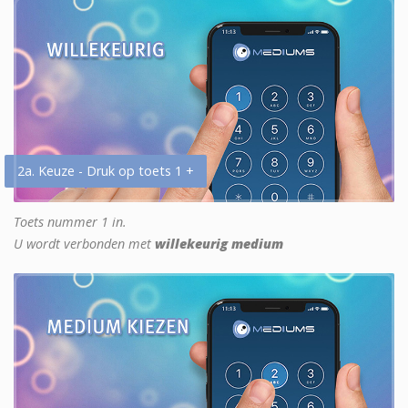
2a. Keuze - Druk op toets 1 +
Toets nummer 1 in.
U wordt verbonden met
willekeurig medium