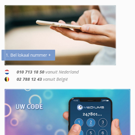
1. Bel lokaal nummer +
010 713 18 50
vanuit Nederland
02 788 12 43
vanuit België