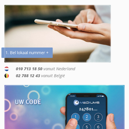
1. Bel lokaal nummer +
010 713 18 50
vanuit Nederland
02 788 12 43
vanuit België