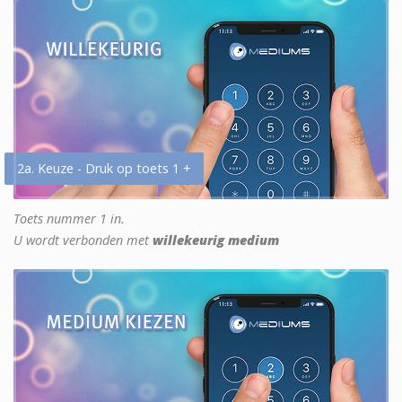
2a. Keuze - Druk op toets 1 +
Toets nummer 1 in.
U wordt verbonden met
willekeurig medium