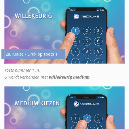
2a. Keuze - Druk op toets 1 +
Toets nummer 1 in.
U wordt verbonden met
willekeurig medium