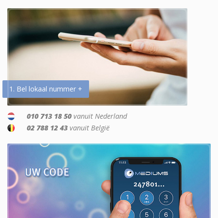
1. Bel lokaal nummer +
010 713 18 50
vanuit Nederland
02 788 12 43
vanuit België