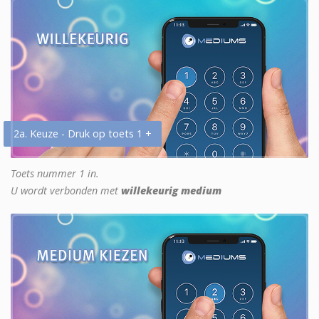
2a. Keuze - Druk op toets 1 +
Toets nummer 1 in.
U wordt verbonden met
willekeurig medium