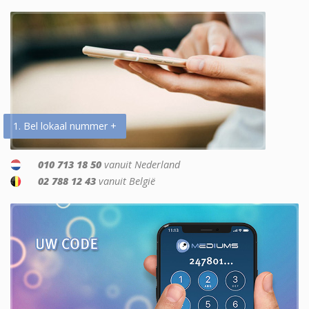
1. Bel lokaal nummer +
010 713 18 50
vanuit Nederland
02 788 12 43
vanuit België