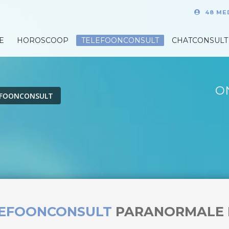
48 ME
E
HOROSCOOP
TELEFOONCONSULT
CHATCONSULT
O
EFOONCONSULT
LEFOONCONSULT
PARANORMALE 