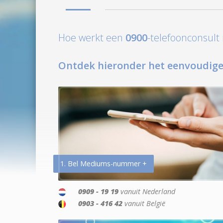
Hoe werkt een
0900
-telefoonconsul
Ontdek hieronder het eenvoudige
1. Bel Mediums-nummer +
0909 - 19 19
vanuit Nederland
0903 - 416 42
vanuit België