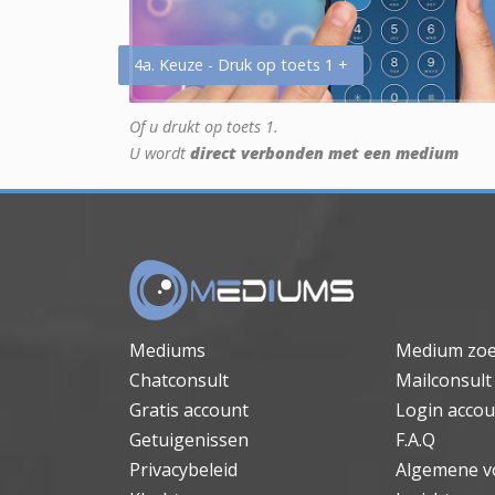
4a. Keuze - Druk op toets 1 +
Of u drukt op toets 1.
U wordt
direct verbonden met een medium
Mediums
Medium zo
Chatconsult
Mailconsult
Gratis account
Login accou
Getuigenissen
F.A.Q
Privacybeleid
Algemene v