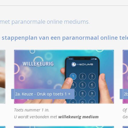
t met paranormale online mediums.
 stappenplan van een paranormaal online tel
2a. Keuze - Druk op toets 1 +
2b
Toets nummer 1 in.
Of 
U wordt verbonden met
willekeurig medium
Ge