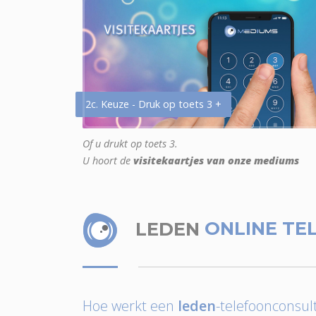
2c. Keuze - Druk op toets 3 +
Of u drukt op toets 3.
U hoort de
visitekaartjes van onze mediums
LEDEN
ONLINE TE
Hoe werkt een
leden
-telefoonconsult