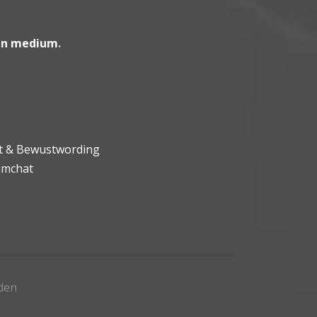
en medium
.
ht & Bewustwording
umchat
den