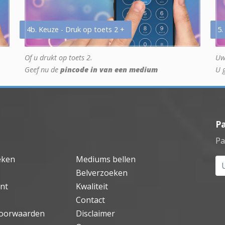
4b. Keuze - Druk op toets 2 +
5.
Of u drukt op toets 2.
Uw
Geef nu de
pincode in van een medium
U 
P
Pa
eken
Mediums bellen
Uw
Belverzoeken
nt
Kwaliteit
Contact
oorwaarden
Disclaimer