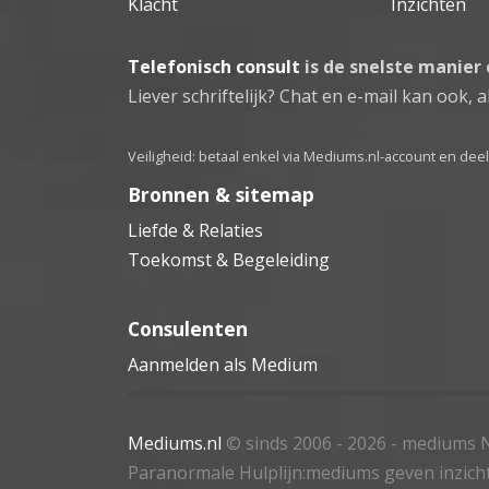
Klacht
Inzichten
Telefonisch consult
is de snelste manier
Liever schriftelijk? Chat en e-mail kan ook, al
Veiligheid: betaal enkel via Mediums.nl-account en de
Bronnen & sitemap
Liefde & Relaties
Toekomst & Begeleiding
Consulenten
Aanmelden als Medium
Mediums.nl
© sinds 2006 - 2026
- mediums N
Paranormale Hulplijn:mediums geven inzich