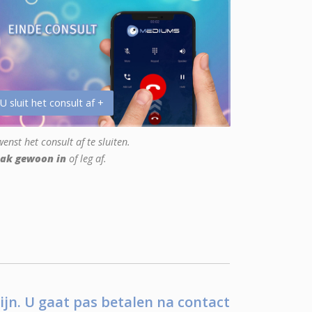
 U sluit het consult af +
enst het consult af te sluiten.
ak gewoon in
of leg af.
ijn. U gaat pas betalen na contact