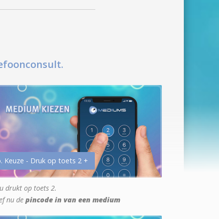
efoonconsult.
. Keuze - Druk op toets 2 +
u drukt op toets 2.
ef nu de
pincode in van een medium