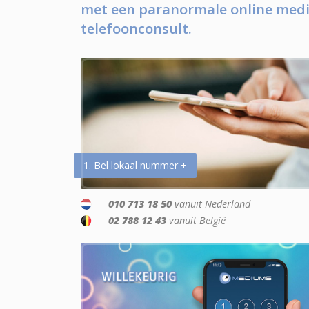
met een paranormale online medi
telefoonconsult.
1. Bel lokaal nummer +
010 713 18 50
vanuit Nederland
02 788 12 43
vanuit België