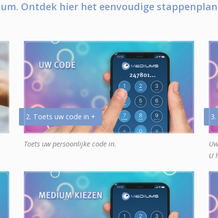
um. Ontdek hier het eenvoudige stappenplan
2. Toets uw code in +
3.
Toets uw persoonlijke code in.
Uw
U 