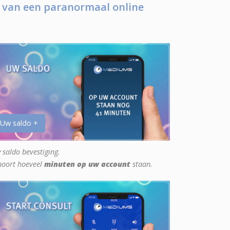
 van een paranormaal online
 Uw saldo +
 saldo bevestiging.
hoort hoeveel
minuten op uw account
staan.