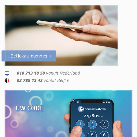
1. Bel lokaal nummer +
010 713 18 50
vanuit Nederland
02 788 12 43
vanuit België