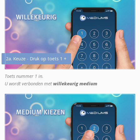
2a. Keuze - Druk op toets 1 +
Toets nummer 1 in.
U wordt verbonden met
willekeurig medium